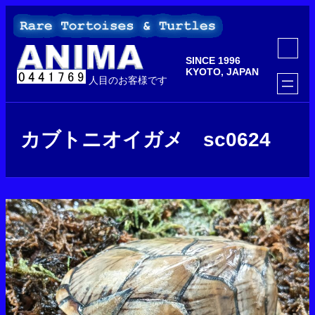
内
容
を
ア
ス
イ
SINCE 1996
コ
キ
ン
KYOTO, JAPAN
ッ
人目のお客様です
リ
ン
プ
ク
カブトニオイガメ sc0624