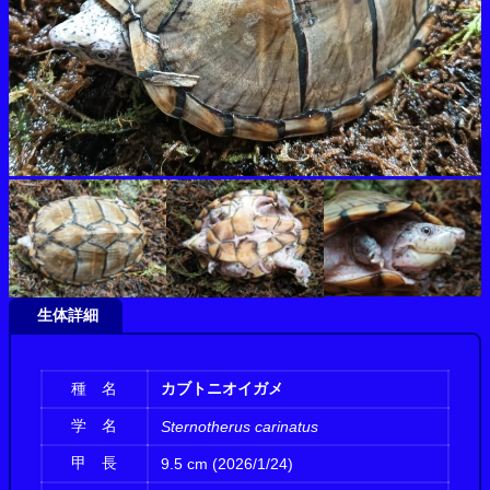
生体詳細
種 名
カブトニオイガメ
学 名
Sternotherus carinatus
甲 長
9.5 cm (2026/1/24)