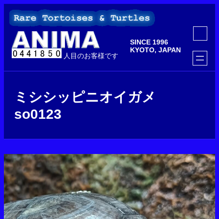
内
容
を
ア
ス
イ
SINCE 1996
コ
キ
ン
KYOTO, JAPAN
ッ
人目のお客様です
リ
ン
プ
ク
ミシシッピニオイガメ
so0123