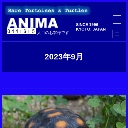
内
容
を
ア
ス
イ
SINCE 1996
コ
キ
ン
KYOTO, JAPAN
ッ
人目のお客様です
リ
ン
プ
ク
2023年9月