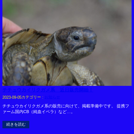
チチュウカイリクガメ系 近日販売開始！
カテゴリー :
お知らせ
2023-09-05
チチュウカイリクガメ系の販売に向けて、掲載準備中です。 提携フ
ァーム国内CB（純血イベラ）など…。
続きを読む