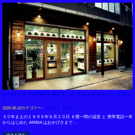
おかげさまで30周年を迎えました【 よもやまシリーズ SPL
】
カテゴリー :
お知らせ
, 
情報
2026-06-20
３０年まえの１９９６年６月２０日 ６畳一間の温室 と 携帯電話一本
からはじめた ANIMA はおかげさまで …