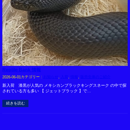
Reptile Bank 情報
カテゴリー :
お知らせ
, 
入荷
, 
情報
, 
販売生体のご紹介
2026-06-01
新入荷 漆黒が人気の メキシカンブラックキングスネーク の中で探
されている方も多い 【 ジェットブラック 】で…
続きを読む