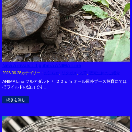
New Arrivals：T.g.ibera ANIMA Line
カテゴリー :
お知らせ
, 
リクガメ
, 
入荷
, 
販売生体のご紹介
2026-06-28
ANIMA Line フルアダルト ♀ ２０ｃｍ オール屋外ブース飼育にてほ
ぼワイルドの迫力です…
続きを読む