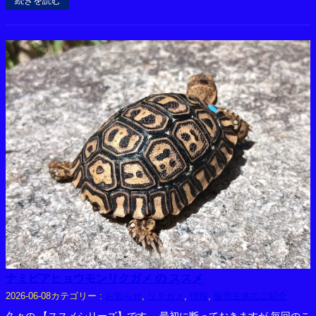
続きを読む
ナミビアヒョウモンリクガメ の ススメ
カテゴリー :
お知らせ
, 
リクガメ
, 
情報
, 
販売生体のご紹介
2026-06-08