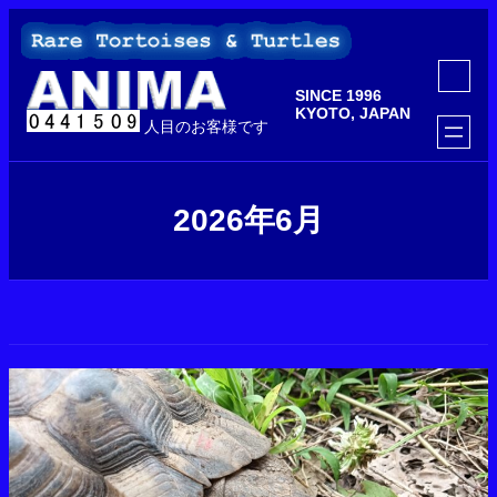
内
容
を
ア
ス
イ
SINCE 1996
コ
キ
ン
KYOTO, JAPAN
ッ
人目のお客様です
リ
ン
プ
ク
2026年6月