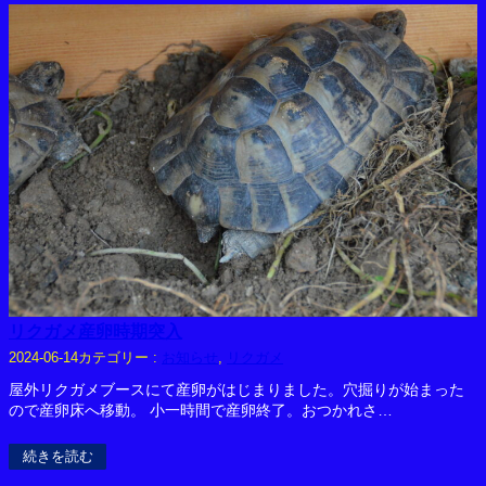
リクガメ産卵時期突入
カテゴリー :
お知らせ
, 
リクガメ
2024-06-14
屋外リクガメブースにて産卵がはじまりました。穴掘りが始まった
ので産卵床へ移動。 小一時間で産卵終了。おつかれさ…
続きを読む