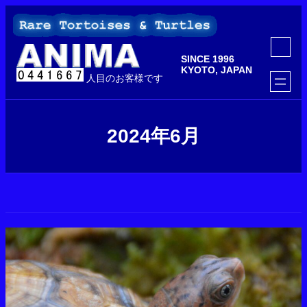
内
容
を
ア
ス
イ
SINCE 1996
コ
キ
ン
KYOTO, JAPAN
ッ
人目のお客様です
リ
ン
プ
ク
2024年6月