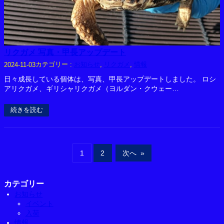
リクガメ 写真・甲長アップデート
カテゴリー :
お知らせ
, 
リクガメ
, 
情報
2024-11-03
日々成長している個体は、写真、甲長アップデートしました。 ロシ
アリクガメ、ギリシャリクガメ（ヨルダン・クウェー…
続きを読む
1
2
次へ
»
カテゴリー
お知らせ
イベント
入荷
情報