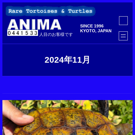
内
容
を
ア
ス
イ
SINCE 1996
コ
キ
ン
KYOTO, JAPAN
ッ
人目のお客様です
リ
ン
プ
ク
2024年11月