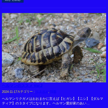
ヘルマンのススメ Var.2
カテゴリー :
リクガメ
, 
情報
2024-11-17
ヘルマンリクガメはおおまかに言えば【ヒガシ】【ニシ】【ダルマ
ティア】の３タイプになります。ヘルマン愛好家のあい…