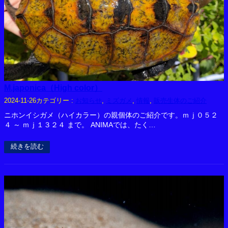
M.japonica（High color）
カテゴリー :
お知らせ
, 
ミズガメ
, 
情報
, 
販売生体のご紹介
2024-11-26
ニホンイシガメ（ハイカラー）の親個体のご紹介です。ｍｊ０５２
４ ～ ｍｊ１３２４ まで。 ANIMAでは、たく…
続きを読む