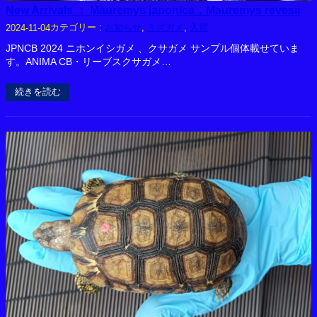
New Arrivals ： Mauremys japonica，Mauremys revesii
カテゴリー :
お知らせ
, 
ミズガメ
, 
入荷
2024-11-04
JPNCB 2024 ニホンイシガメ 、クサガメ サンプル個体載せていま
す。ANIMA CB・リーブスクサガメ…
続きを読む