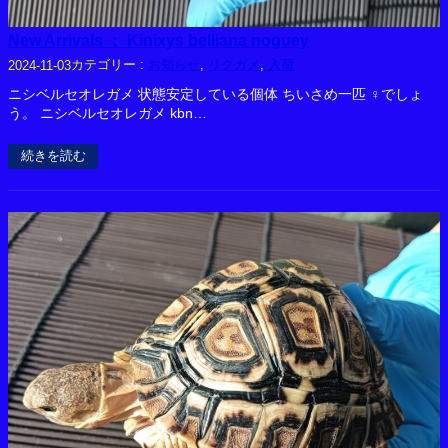
New Arrivals ： Kinixys belliana noguey
カテゴリー :
お知らせ
, 
リクガメ
, 
入荷
2024-11-03
ニシベルセオレガメ 状態安定している個体 ちいさめ一匹 ♀でしょ
う。 ニシベルセオレガメ kbn…
続きを読む