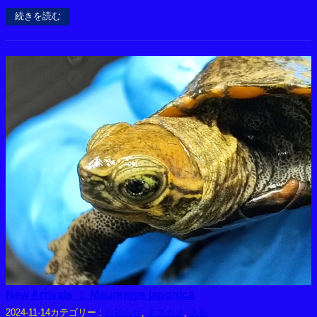
続きを読む
New Arrivals ： Mauremys japonica
カテゴリー :
お知らせ
, 
ミズガメ
, 
入荷
2024-11-14