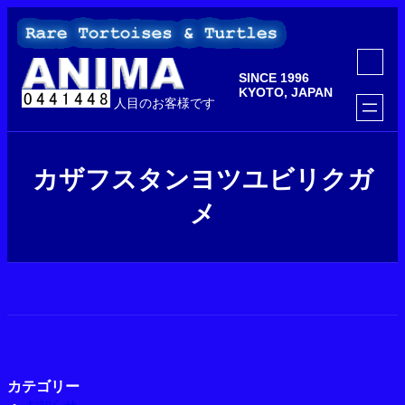
内
容
を
ア
ス
イ
SINCE 1996
コ
キ
ン
KYOTO, JAPAN
ッ
人目のお客様です
リ
ン
プ
ク
カザフスタンヨツユビリクガ
メ
カテゴリー