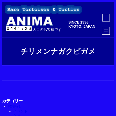
内
容
を
ア
ス
イ
SINCE 1996
コ
キ
ン
KYOTO, JAPAN
ッ
人目のお客様です
リ
ン
プ
ク
チリメンナガクビガメ
カテゴリー
お知らせ
イベント