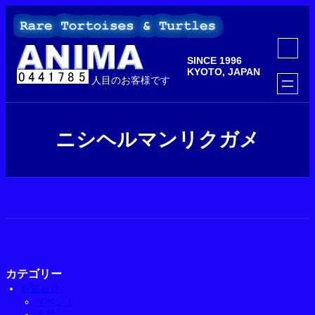
内
容
を
ア
ス
イ
SINCE 1996
コ
キ
ン
KYOTO, JAPAN
ッ
人目のお客様です
リ
ン
プ
ク
ニシヘルマンリクガメ
カテゴリー
お知らせ
イベント