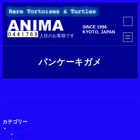
内
容
を
ア
ス
イ
SINCE 1996
コ
キ
ン
KYOTO, JAPAN
ッ
人目のお客様です
リ
ン
プ
ク
パンケーキガメ
カテゴリー
お知らせ
イベント