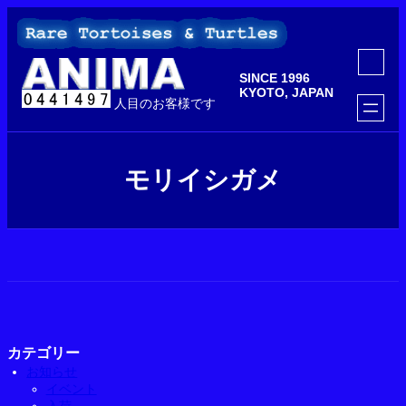
内
容
を
ア
ス
イ
SINCE 1996
コ
キ
ン
KYOTO, JAPAN
ッ
人目のお客様です
リ
ン
プ
ク
モリイシガメ
カテゴリー
お知らせ
イベント